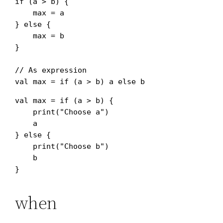
if (a > b) {

    max = a

} else {

    max = b

}

// As expression 

val max = if (a > b) {

    print("Choose a")

    a

} else {

    print("Choose b")

    b

when