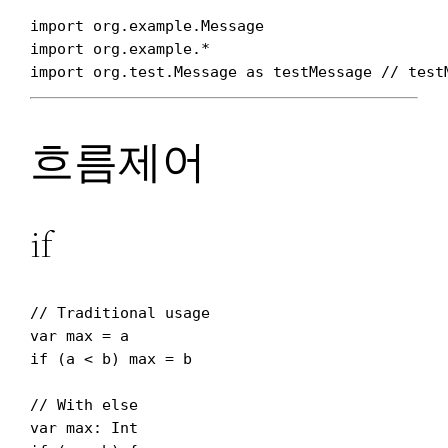
import org.example.Message

import org.example.*

흐름제어
if
// Traditional usage 

var max = a 

if (a < b) max = b

// With else 

var max: Int
