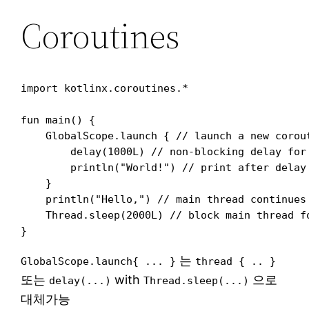
Coroutines
import kotlinx.coroutines.*

fun main() {

    GlobalScope.launch { // launch a new corout
        delay(1000L) // non-blocking delay for
        println("World!") // print after delay

    }

    println("Hello,") // main thread continues 
    Thread.sleep(2000L) // block main thread fo
는
GlobalScope.launch{ ... }
thread { .. }
또는
with
으로
delay(...)
Thread.sleep(...)
대체가능