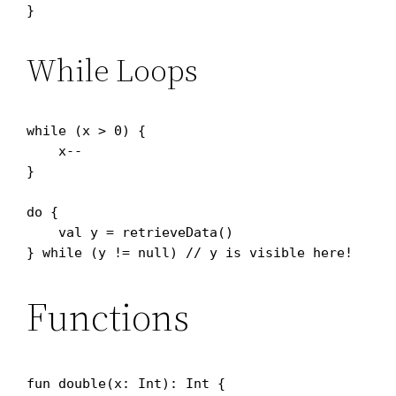
While Loops
while (x > 0) {

    x--

}

do {

    val y = retrieveData()

Functions
fun double(x: Int): Int {
