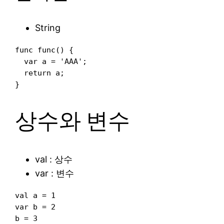
String
func func() {

  var a = 'AAA';

  return a;

상수와 변수
val : 상수
var : 변수
val a = 1

var b = 2
