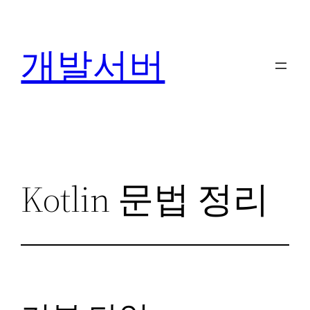
콘
텐
개발서버
츠
로
바
로
가
기
Kotlin 문법 정리