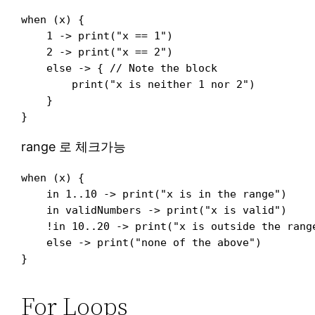
when (x) {

    1 -> print("x == 1")

    2 -> print("x == 2")

    else -> { // Note the block

        print("x is neither 1 nor 2")

    }

range 로 체크가능
when (x) {

    in 1..10 -> print("x is in the range")

    in validNumbers -> print("x is valid")

    !in 10..20 -> print("x is outside the range
    else -> print("none of the above")

For Loops