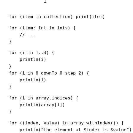
for (item: Int in ints) {

    // ...

for (i in 1..3) {

    println(i)

}

for (i in 6 downTo 0 step 2) {

    println(i)

for (i in array.indices) {

    println(array[i])

for ((index, value) in array.withIndex()) {

    println("the element at $index is $value")
