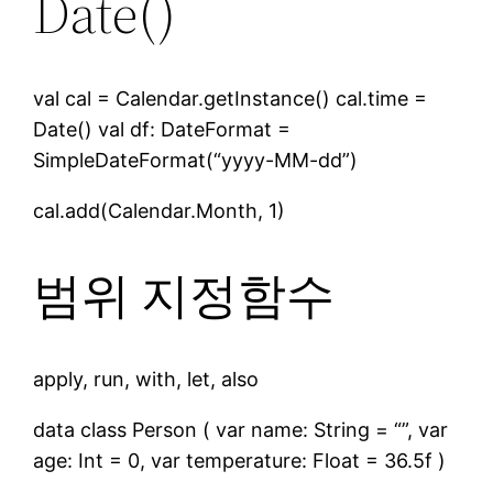
Date()
val cal = Calendar.getInstance() cal.time =
Date() val df: DateFormat =
SimpleDateFormat(“yyyy-MM-dd”)
cal.add(Calendar.Month, 1)
범위 지정함수
apply, run, with, let, also
data class Person ( var name: String = “”, var
age: Int = 0, var temperature: Float = 36.5f )