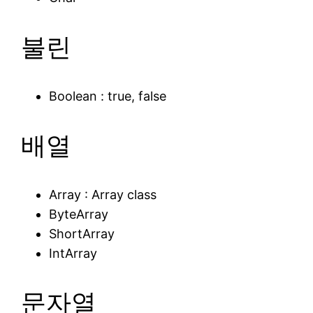
불린
Boolean : true, false
배열
Array : Array class
ByteArray
ShortArray
IntArray
문자열