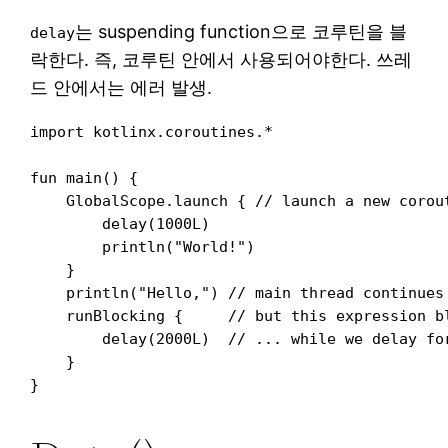
는 suspending function으로 코루틴을 블
delay
락한다. 즉, 코루틴 안에서 사용되어야한다. 쓰레
드 안에서는 에러 발생.
import kotlinx.coroutines.*

fun main() { 

    GlobalScope.launch { // launch a new corout
        delay(1000L)

        println("World!")

    }

    println("Hello,") // main thread continues 
    runBlocking {     // but this expression bl
        delay(2000L)  // ... while we delay for
    } 
