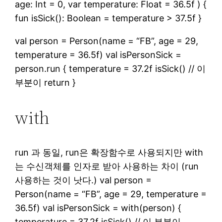
age: Int = 0, var temperature: Float = 36.5f ) {
fun isSick(): Boolean = temperature > 37.5f }
val person = Person(name = “FB”, age = 29,
temperature = 36.5f) val isPersonSick =
person.run { temperature = 37.2f isSick() // 이
부분이 return }
with
run 과 동일, run은 확장함수로 사용되지만 with
는 수신객체를 인자로 받아 사용하는 차이 (run
사용하는 것이 낫다.) val person =
Person(name = “FB”, age = 29, temperature =
36.5f) val isPersonSick = with(person) {
temperature = 37.2f isSick() // 이 부분이