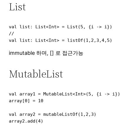
List
val list: List<Int> = List(5, {i -> i})

//

immutable 하며, [] 로 접근가능
MutableList
val array1 = MutableList<Int>(5, {i -> i})

array[0] = 10

val array2 = mutableListOf(1,2,3)
