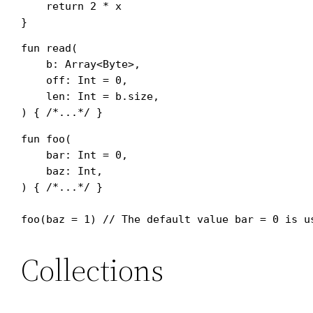
    return 2 * x

fun read(

    b: Array<Byte>, 

    off: Int = 0, 

    len: Int = b.size,

fun foo(

    bar: Int = 0, 

    baz: Int,

) { /*...*/ }

Collections